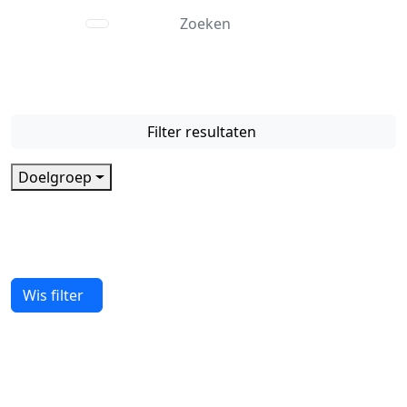
Gemeente Arnhem
Filter resultaten
Doelgroep
Helaas... Geen items gevonden die aan je zoekcritera
voldoen.
Wis filter
Ik inspireer je graag!